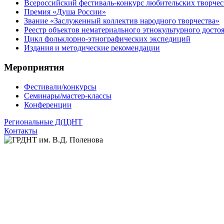
Всероссийский фестиваль-конкурс любительских творчес
Премия «Душа России»
Звание «Заслуженный коллектив народного творчества»
Реестр объектов нематериального этнокультурного досто
Цикл фольклорно-этнографических экспедиций
Издания и методические рекомендации
Мероприятия
Фестивали/конкурсы
Семинары/мастер-классы
Конференции
Региональные Д(Ц)НТ
Контакты