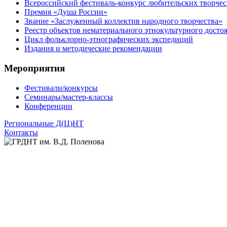
Всероссийский фестиваль-конкурс любительских творчес
Премия «Душа России»
Звание «Заслуженный коллектив народного творчества»
Реестр объектов нематериального этнокультурного досто
Цикл фольклорно-этнографических экспедиций
Издания и методические рекомендации
Мероприятия
Фестивали/конкурсы
Семинары/мастер-классы
Конференции
Региональные Д(Ц)НТ
Контакты