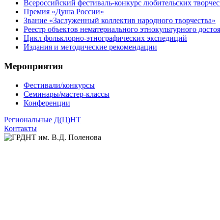
Всероссийский фестиваль-конкурс любительских творчес
Премия «Душа России»
Звание «Заслуженный коллектив народного творчества»
Реестр объектов нематериального этнокультурного досто
Цикл фольклорно-этнографических экспедиций
Издания и методические рекомендации
Мероприятия
Фестивали/конкурсы
Семинары/мастер-классы
Конференции
Региональные Д(Ц)НТ
Контакты